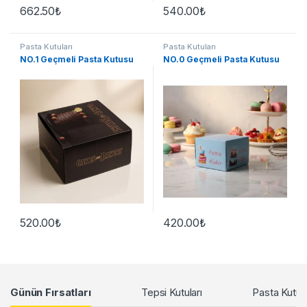
662.50
₺
540.00
₺
Pasta Kutuları
Pasta Kutuları
NO.1 Geçmeli Pasta Kutusu
NO.0 Geçmeli Pasta Kutusu
520.00
₺
420.00
₺
Products Grid
Günün Fırsatları
Tepsi Kutuları
Pasta Kutula